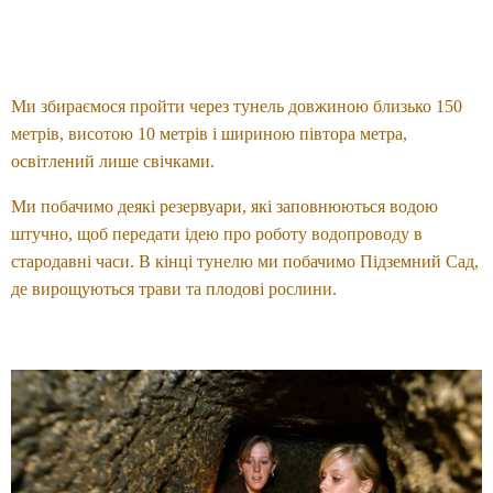
Ми збираємося пройти через тунель довжиною близько 150
метрів, висотою 10 метрів і шириною півтора метра,
освітлений лише свічками.
Ми побачимо деякі резервуари, які заповнюються водою
штучно, щоб передати ідею про роботу водопроводу в
стародавні часи. В кінці тунелю ми побачимо Підземний Сад,
де вирощуються трави та плодові рослини.